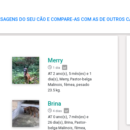
ESAGENS DO SEU CÃO E COMPARE-AS COM AS DE OUTROS 
Merry
1 dia
AT 2 ano(s), 5 mês(es) e 1
dia(s), Merry, Pastor-belga
Malinois, fêmea, pesado
23.5 kg.
Brina
4 dias
AT 0 ano(s), 7 mês(es) e
26 dia(s), Brina, Pastor-
belga Malinois, fêmea,