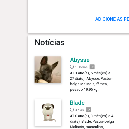
ADICIONE AS P
Notícias
Abysse
13 horas
AT 1 ano(s), 6 mês(es) e
27 dia(s), Abysse, Pastor-
belga Malinois, fêmea,
pesado 19.95 kg.
Blade
3 dias
AT 0 ano(s), 3 mês(es) e 4
dia(s), Blade, Pastor-belga
Malinois, masculino,