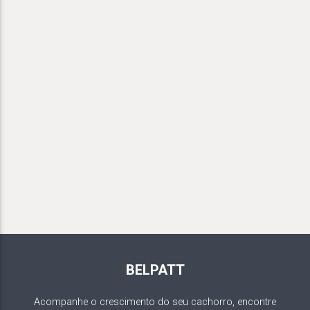
BELPATT
Acompanhe o crescimento do seu cachorro, encontre