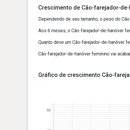
Crescimento de Cão-farejador-de-
Dependendo de seu tamanho, o peso do Cão-f
Aos 6 meses, o Cão-farejador-de-hanôver fem
Quanto deve um Cão-farejador-de-hanôver fem
Cão-farejador-de-hanôver feminino vai acab
Gráfico de crescimento Cão-farej