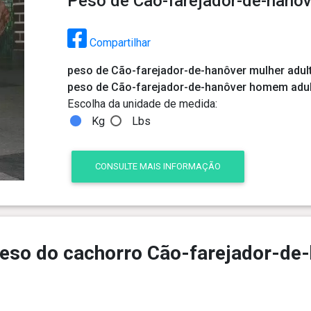
Peso de Cão-farejador-de-hanôv
Compartilhar
peso de Cão-farejador-de-hanôver mulher adul
peso de Cão-farejador-de-hanôver homem adu
Escolha da unidade de medida:
Kg
Lbs
CONSULTE MAIS INFORMAÇÃO
eso do cachorro Cão-farejador-de-