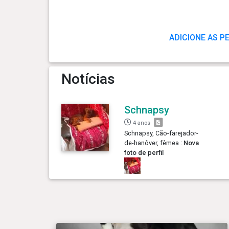
ADICIONE AS P
Notícias
Schnapsy
4 anos
Schnapsy, Cão-farejador-
de-hanôver, fêmea :
Nova
foto de perfil