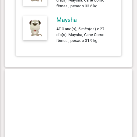
dia(s), Maysha, Cane Corso
fêmea , pesado 33.6 kg.
Maysha
AT 0 ano(s), 5 mês(es) e 27
dia(s), Maysha, Cane Corso
fêmea , pesado 31.9 kg.