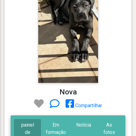
Nova
Compartilhar
painel
Em
Notícia
As
de
formação
fotos