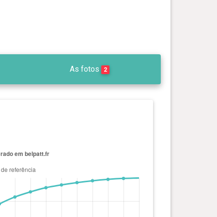
As fotos
2