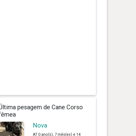
Última pesagem de Cane Corso
fêmea
Nova
AT 0 ano(s), 7 mês(es) e 14