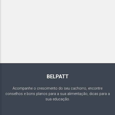
BELPATT
Acompanhe o crescimento do seu cachorro, encontre
conselhos e bons planos para a sua alimentação, dicas para a
sua educação.