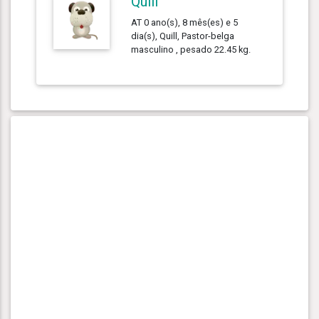
Quill
AT 0 ano(s), 8 mês(es) e 5
dia(s), Quill, Pastor-belga
masculino , pesado 22.45 kg.