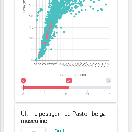
0
24
45
0
11
23
34
45
Última pesagem de Pastor-belga
masculino
Quill