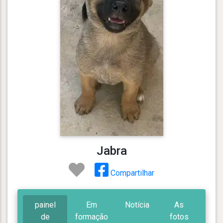
Jabra
Compartilhar
painel
Em
Notícia
As
de
formação
fotos