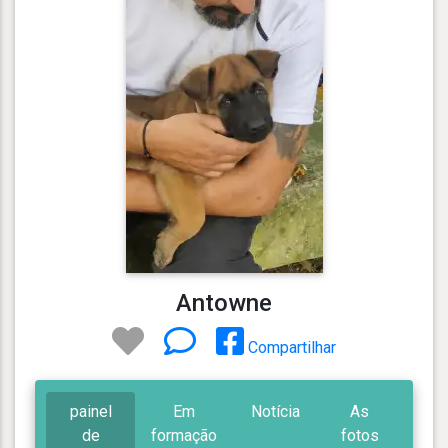
Antowne
Compartilhar
painel
Em
Notícia
As
de
formação
fotos