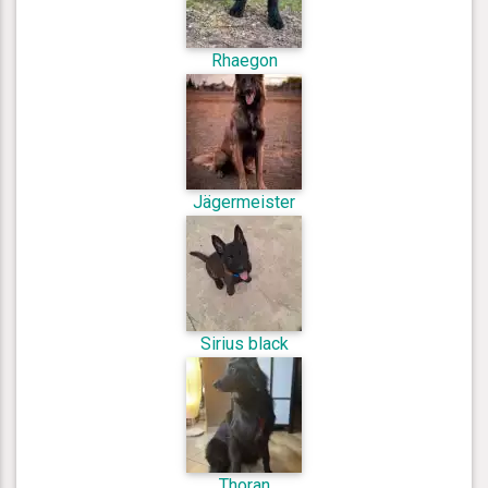
Rhaegon
Jägermeister
Sirius black
Thoran