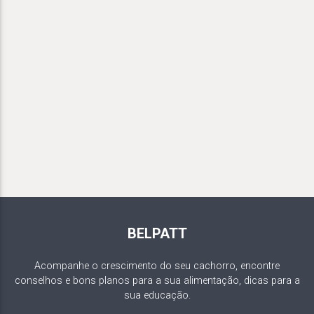
BELPATT
Acompanhe o crescimento do seu cachorro, encontre
conselhos e bons planos para a sua alimentação, dicas para a
sua educação.