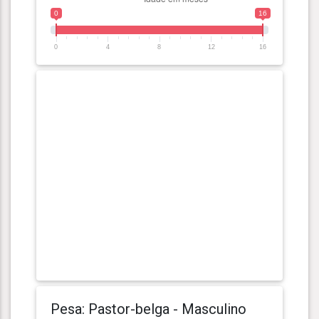
0
16
0
4
8
12
16
Pesa: Pastor-belga - Masculino