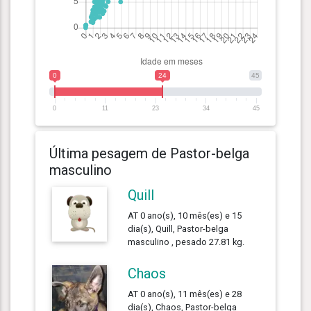
0
24
45
0
11
23
34
45
Última pesagem de Pastor-belga
masculino
Quill
AT 0 ano(s), 10 mês(es) e 15
dia(s), Quill, Pastor-belga
masculino , pesado 27.81 kg.
Chaos
AT 0 ano(s), 11 mês(es) e 28
dia(s), Chaos, Pastor-belga