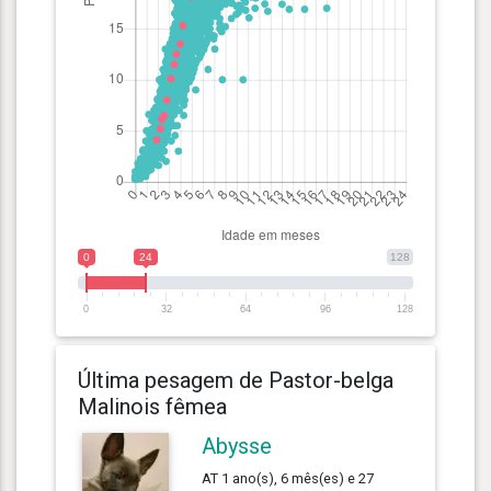
0
24
128
0
32
64
96
128
Última pesagem de Pastor-belga
Malinois fêmea
Abysse
AT 1 ano(s), 6 mês(es) e 27