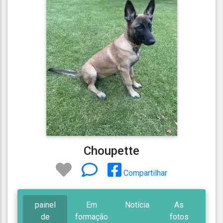
Choupette
Compartilhar
painel
Em
Notícia
As
de
formação
fotos