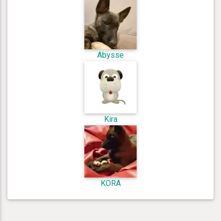
Abysse
Kira
KORA