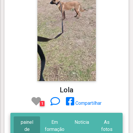
Lola
Compartilhar
1
painel
Em
Notícia
As
de
formação
fotos