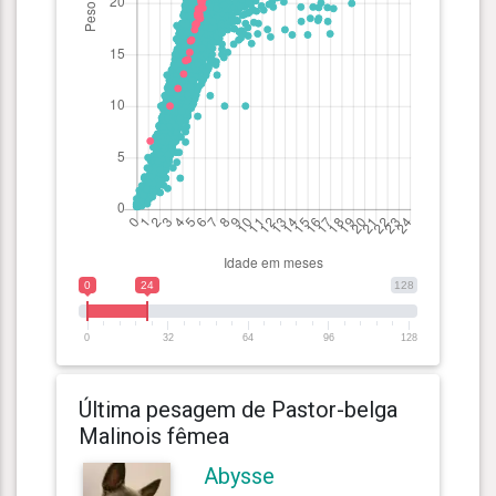
0
24
128
0
32
64
96
128
Última pesagem de Pastor-belga
Malinois fêmea
Abysse