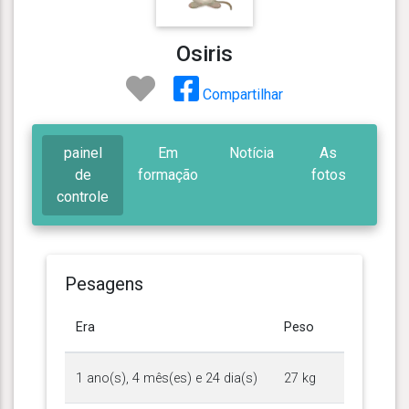
Osiris
Compartilhar
painel
Em
Notícia
As
de
formação
fotos
controle
Pesagens
Era
Peso
1 ano(s), 4 mês(es) e 24 dia(s)
27 kg