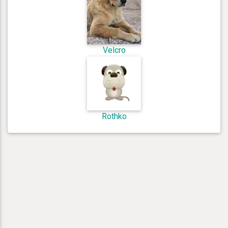
Velcro
Rothko