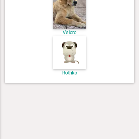
Velcro
Rothko