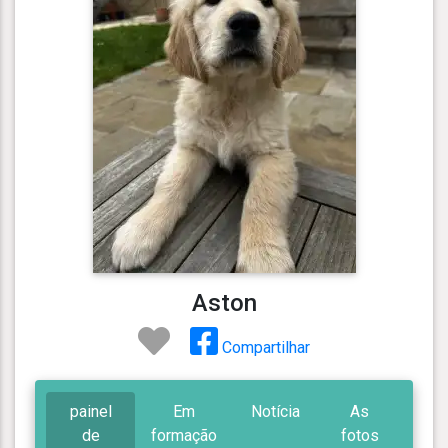
Aston
Compartilhar
painel
Em
Notícia
As
de
formação
fotos