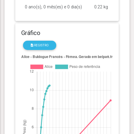
0 ano(s), 0 mês(es) e 0 dia(s)
0.22 kg
Gráfico
REGISTRO