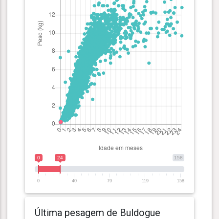
0
24
158
0
40
79
119
158
Última pesagem de Buldogue