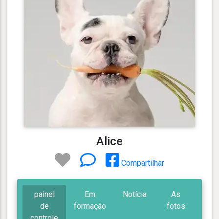
Alice
Compartilhar
painel
Em
Notícia
As
de
formação
fotos
controle