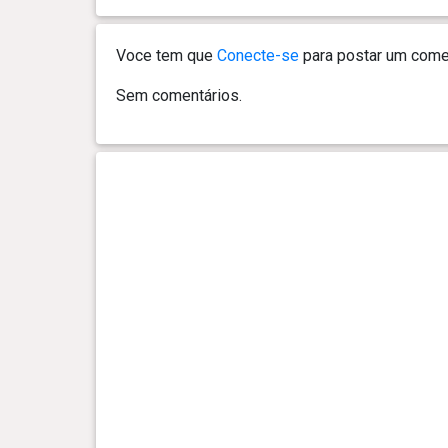
0 ano(s), 3 mês(es) e 20 dia(s)
4.1 kg
Voce tem que
Conecte-se
para postar um comen
0 ano(s), 3 mês(es) e 15 dia(s)
3.8 kg
Sem comentários.