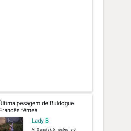
Última pesagem de Buldogue
Francês fêmea
Lady B
AT 0 ano(s), 5 mês(es) e 0