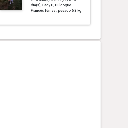
dia(s), Lady B, Buldogue
Francês fêmea , pesado 6.3 kg.