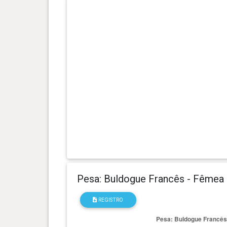
0 ano(s), 9 mês(es) e 8 dia(s)
10 kg
0 ano(s), 8 mês(es) e 18 dia(s)
9.4 kg
0 ano(s), 8 mês(es) e 11 dia(s)
9.3 kg
0 ano(s), 8 mês(es) e 8 dia(s)
9.1 kg
0 ano(s), 7 mês(es) e 27 dia(s)
9.1 kg
0 ano(s), 7 mês(es) e 24 dia(s)
8.7 kg
Pesa: Buldogue Francês - Fêmea
0 ano(s), 7 mês(es) e 18 dia(s)
8.6 kg
REGISTRO
0 ano(s), 7 mês(es) e 9 dia(s)
8.4 kg