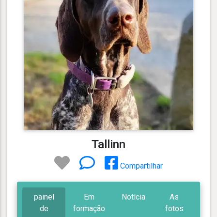
Tallinn
Compartilhar
painel
Em
Notícia
As
de
formação
fotos