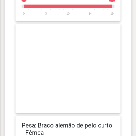
0
5
10
14
19
Pesa: Braco alemão de pelo curto
- Fêmea