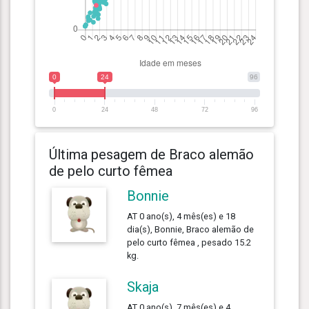
0
24
96
0
24
48
72
96
Última pesagem de Braco alemão
de pelo curto fêmea
Bonnie
AT 0 ano(s), 4 mês(es) e 18
dia(s), Bonnie, Braco alemão de
pelo curto fêmea , pesado 15.2
kg.
Skaja
AT 0 ano(s), 7 mês(es) e 4