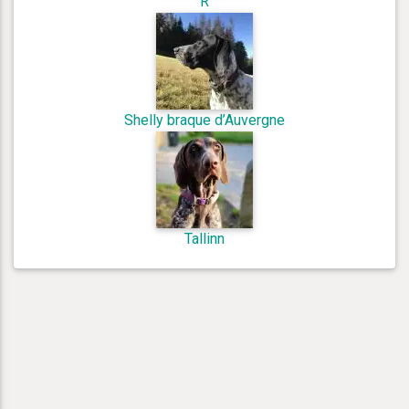
R
Shelly braque d’Auvergne
Tallinn