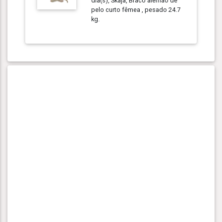
dia(s), Skaja, Braco alemão de
pelo curto fêmea , pesado 24.7
kg.