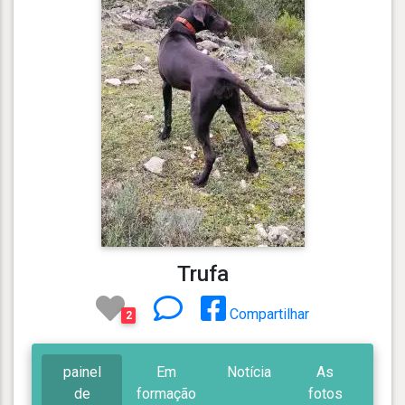
Trufa
Compartilhar
2
painel
Em
Notícia
As
de
formação
fotos