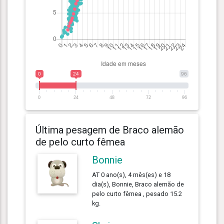
0
24
96
0
24
48
72
96
Última pesagem de Braco alemão
de pelo curto fêmea
Bonnie
AT 0 ano(s), 4 mês(es) e 18
dia(s), Bonnie, Braco alemão de
pelo curto fêmea , pesado 15.2
kg.