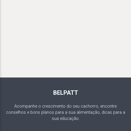
BELPATT
Acompanhe o crescimento do seu cachorro, encontre
conselhos e bons planos para a sua alimentação, dicas para a
sua educação.