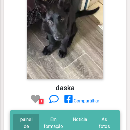
daska
Compartilhar
1
painel
Em
Notícia
As
de
formação
fotos