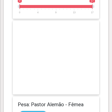
0
17
0
4
9
13
17
Pesa: Pastor Alemão - Fêmea