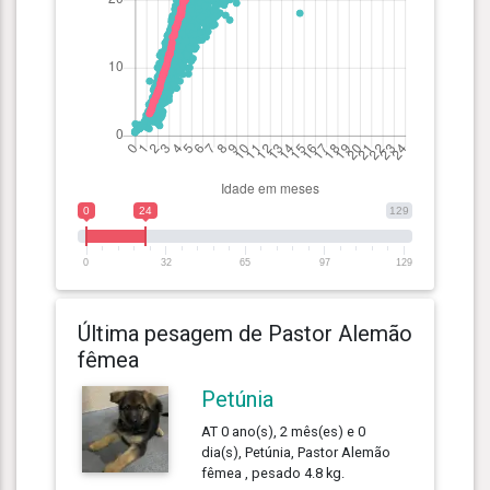
0
24
129
0
32
65
97
129
Última pesagem de Pastor Alemão
fêmea
Petúnia
AT 0 ano(s), 2 mês(es) e 0
dia(s), Petúnia, Pastor Alemão
fêmea , pesado 4.8 kg.