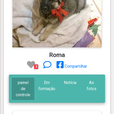
Roma
Compartilhar
3
painel
Em
Notícia
As
de
formação
fotos
controle