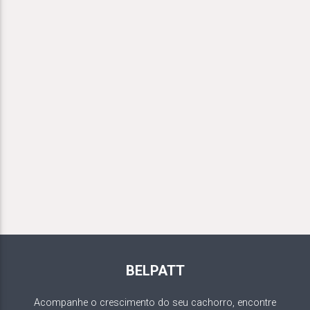
BELPATT
Acompanhe o crescimento do seu cachorro, encontre