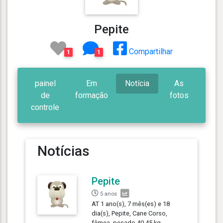
Pepite
Compartilhar
1
1
painel
Em
Notícia
As
de
formação
fotos
controle
Notícias
Pepite
5 anos
AT 1 ano(s), 7 mês(es) e 18
dia(s), Pepite, Cane Corso,
fêmea, pesado 40.45 kg.