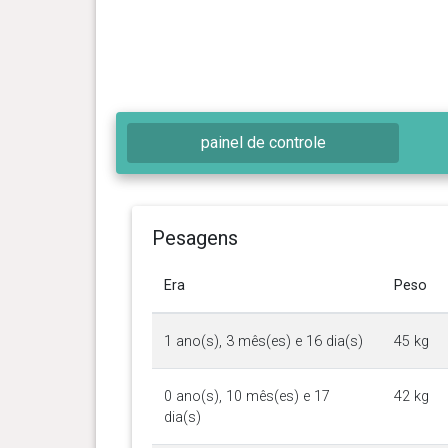
painel de controle
Pesagens
Era
Peso
1 ano(s), 3 mês(es) e 16 dia(s)
45 kg
0 ano(s), 10 mês(es) e 17
42 kg
dia(s)