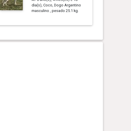
dia(s), Coco, Dogo Argentino
masculino , pesado 25.1 kg.