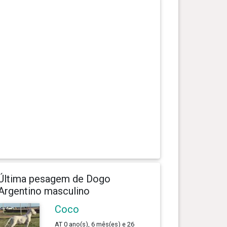
Última pesagem de Dogo
Argentino masculino
Coco
AT 0 ano(s), 6 mês(es) e 26