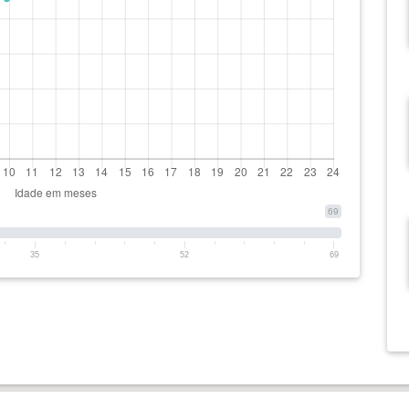
69
35
52
69