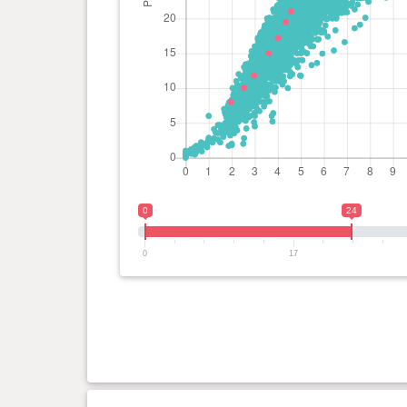
0 ano(s), 2 mês(es) e 16 dia(s)
10 kg
0 ano(s), 1 mês(es) e 29 dia(s)
8 kg
0
24
0
17