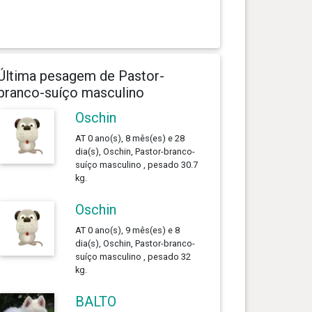
Última pesagem de Pastor-
branco-suíço masculino
Oschin
AT 0 ano(s), 8 mês(es) e 28
dia(s), Oschin, Pastor-branco-
suíço masculino , pesado 30.7
kg.
Oschin
AT 0 ano(s), 9 mês(es) e 8
dia(s), Oschin, Pastor-branco-
suíço masculino , pesado 32
kg.
BALTO