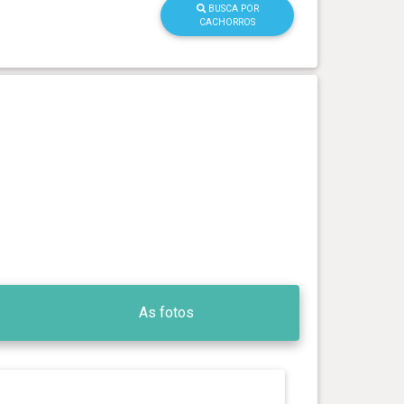
BUSCA POR
CACHORROS
As fotos