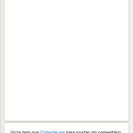
Voce tem que
Conecte-se
para postar um comentário