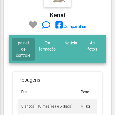
Kenai
Compartilhar
painel
Em
Notícia
As
de
formação
fotos
controle
Pesagens
Era
Peso
0 ano(s), 10 mês(es) e 5 dia(s)
41 kg