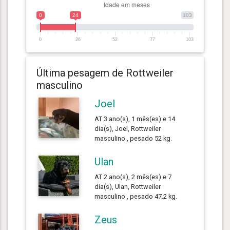
0
24
103
0
26
52
77
103
Última pesagem de Rottweiler
masculino
Joel
AT 3 ano(s), 1 mês(es) e 14
dia(s), Joel, Rottweiler
masculino , pesado 52 kg.
Ulan
AT 2 ano(s), 2 mês(es) e 7
dia(s), Ulan, Rottweiler
masculino , pesado 47.2 kg.
Zeus