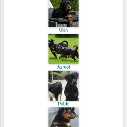
Ulan
Azrael
Pablo