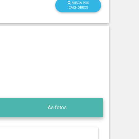
BUSCA POR
CACHORROS
As fotos