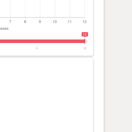
12
9
12