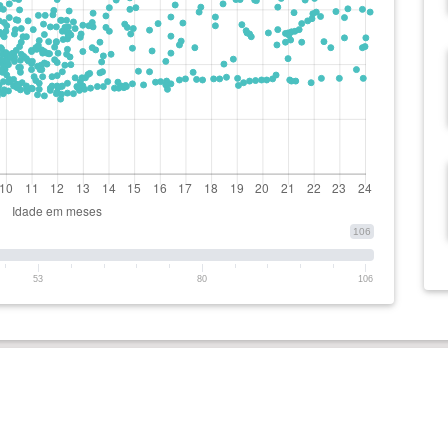
106
53
80
106