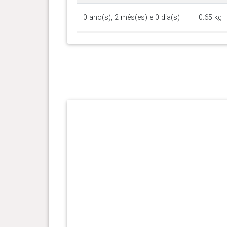
0 ano(s), 2 mês(es) e 0 dia(s)
0.65 kg
0 ano(s), 1 mês(es) e 26 dia(s)
0.46 kg