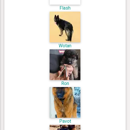
Flash
Wotan
Ron
Pavot