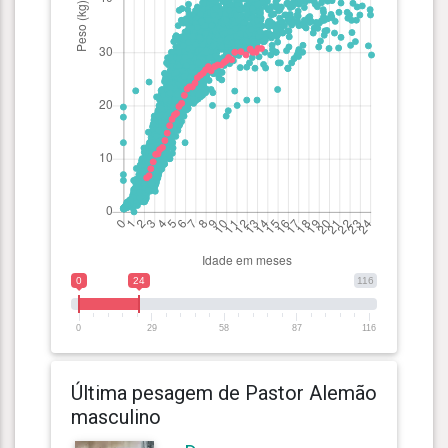
0
24
116
0
29
58
87
116
Última pesagem de Pastor Alemão
masculino