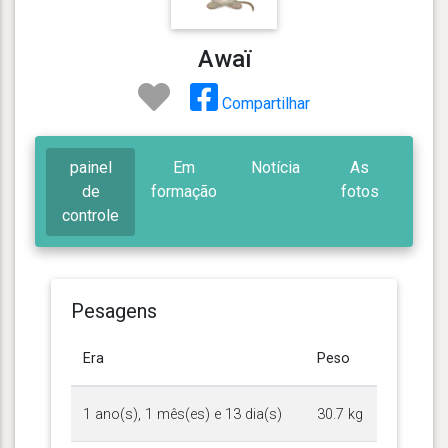
Awaï
Compartilhar
painel
Em
Notícia
As
de
formação
fotos
controle
Pesagens
Era
Peso
1 ano(s), 1 mês(es) e 13 dia(s)
30.7 kg