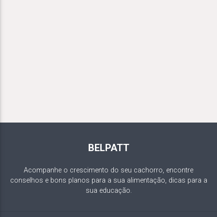
BELPATT
Acompanhe o crescimento do seu cachorro, encontre
conselhos e bons planos para a sua alimentação, dicas para a
sua educação.