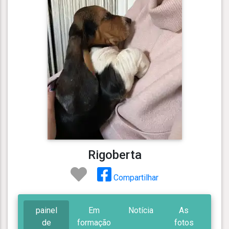
Rigoberta
Compartilhar
painel
Em
Notícia
As
de
formação
fotos