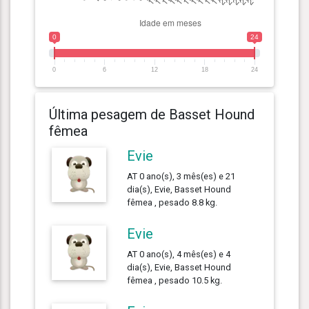
0
24
0
6
12
18
24
Última pesagem de Basset Hound
fêmea
Evie
AT 0 ano(s), 3 mês(es) e 21
dia(s), Evie, Basset Hound
fêmea , pesado 8.8 kg.
Evie
AT 0 ano(s), 4 mês(es) e 4
dia(s), Evie, Basset Hound
fêmea , pesado 10.5 kg.