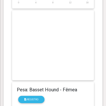
0
4
8
12
16
Pesa: Basset Hound - Fêmea
REGISTRO