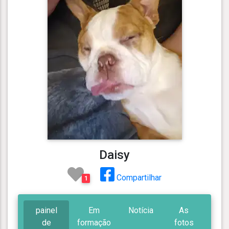
Daisy
Compartilhar
1
painel
Em
Notícia
As
de
formação
fotos