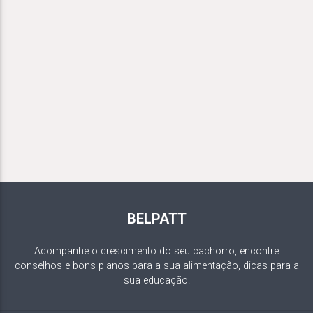
BELPATT
Acompanhe o crescimento do seu cachorro, encontre
conselhos e bons planos para a sua alimentação, dicas para a
sua educação.