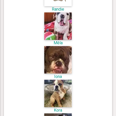
Randie
Mêla
Iona
Kora