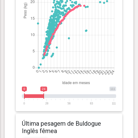
0
24
111
0
28
56
83
111
Última pesagem de Buldogue
Inglês fêmea