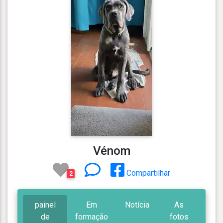
Vénom
Compartilhar
2
painel
Em
Notícia
As
de
formação
fotos