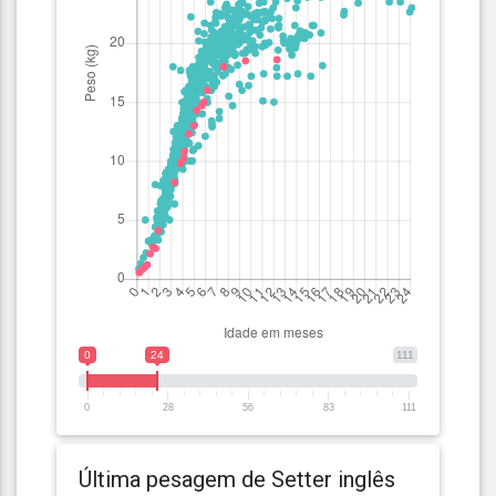
0
24
111
0
28
56
83
111
Última pesagem de Setter inglês