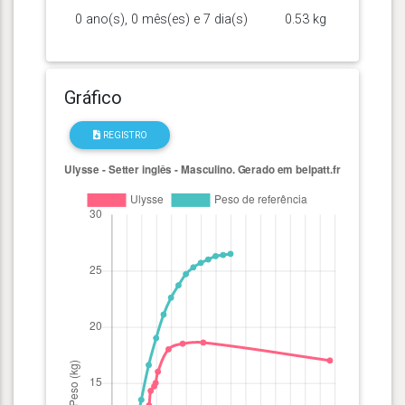
0 ano(s), 0 mês(es) e 7 dia(s)
0.53 kg
Gráfico
REGISTRO