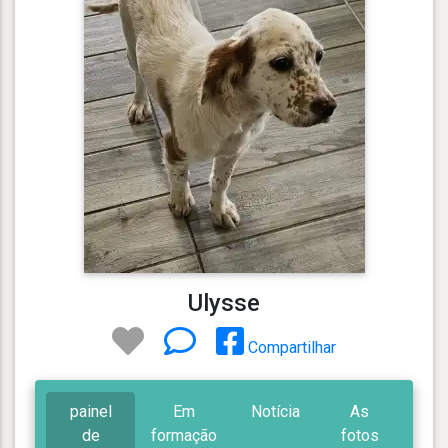
Ulysse
Compartilhar
painel
Em
Notícia
As
de
formação
fotos