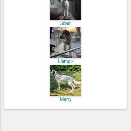
Laban
Llamp⚡️
Merry