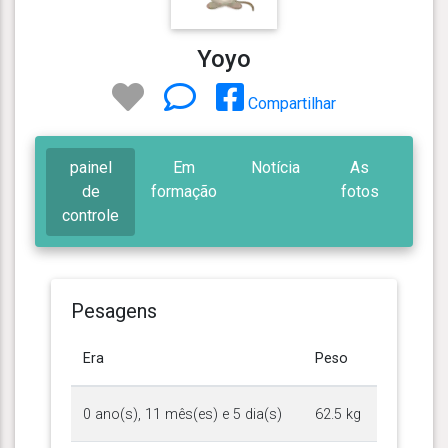
Yoyo
Compartilhar
painel
Em
Notícia
As
de
formação
fotos
controle
Pesagens
Era
Peso
0 ano(s), 11 mês(es) e 5 dia(s)
62.5 kg