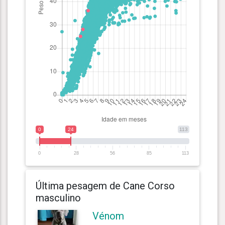
0
24
113
0
28
56
85
113
Última pesagem de Cane Corso
masculino
Vénom