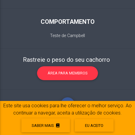
COMPORTAMENTO
Teste de Campbell
Rastreie o peso do seu cachorro
ÁREA PARA MEMBROS
Este site usa cookies para lhe oferecer o melhor serviço. Ao
continuar a navegar, aceita a utilização de cookies.
SABER MAIS
EU ACEITO
Notícia legal
© 2017-2020 Copyright:
belpatt.fr