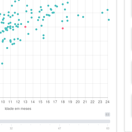
63
32
47
63