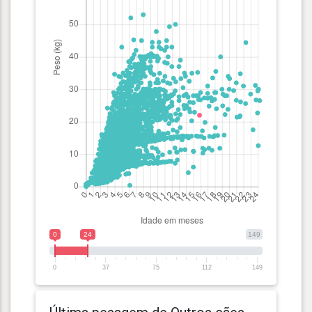
0
24
149
0
37
75
112
149