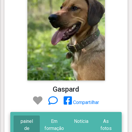
Gaspard
Compartilhar
painel
Em
Notícia
As
de
formação
fotos