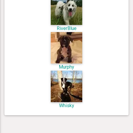
RiverBlue
Murphy
Whisky