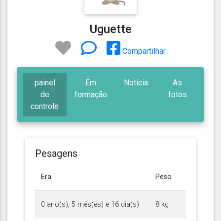
Uguette
Compartilhar
painel
Em
Notícia
As
de
formação
fotos
controle
Pesagens
Era
Peso
0 ano(s), 5 mês(es) e 16 dia(s)
8 kg