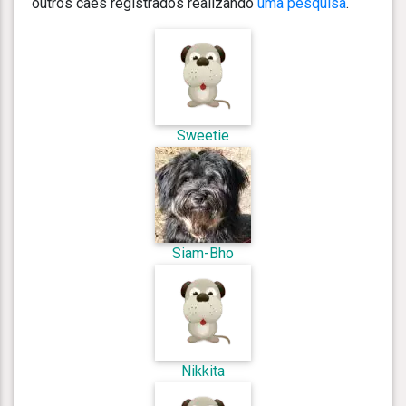
outros cães registrados realizando
uma pesquisa
.
Sweetie
Siam-Bho
Nikkita