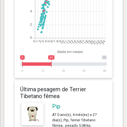
0
24
68
0
17
34
51
68
Última pesagem de Terrier
Tibetano fêmea
Pip
AT 0 ano(s), 4 mês(es) e 27
dia(s), Pip, Terrier Tibetano
fêmea , pesado 5.08 kg.