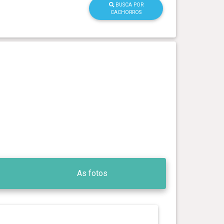
BUSCA POR
CACHORROS
As fotos