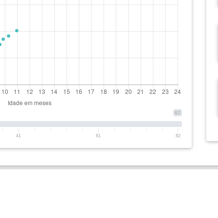
82
41
61
82