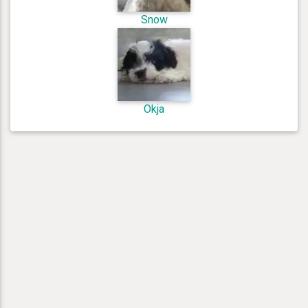
Snow
Okja