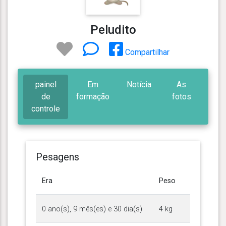
Peludito
Compartilhar
painel
Em
Notícia
As
de
formação
fotos
controle
Pesagens
Era
Peso
0 ano(s), 9 mês(es) e 30 dia(s)
4 kg