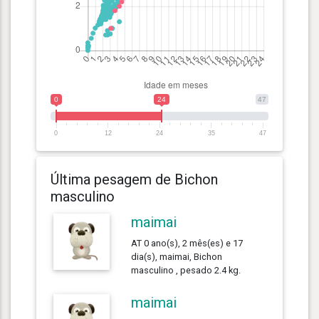
0
24
47
0
12
24
35
47
Última pesagem de Bichon
masculino
maimai
AT 0 ano(s), 2 mês(es) e 17
dia(s), maimai, Bichon
masculino , pesado 2.4 kg.
maimai