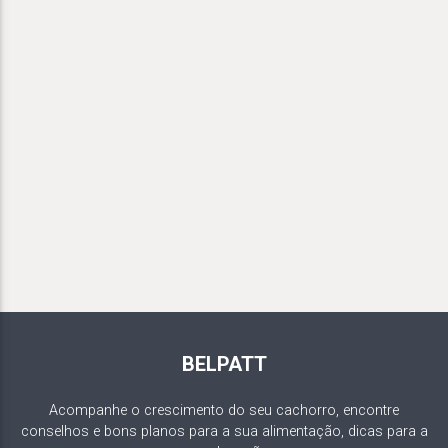
BELPATT
Acompanhe o crescimento do seu cachorro, encontre
conselhos e bons planos para a sua alimentação, dicas para a