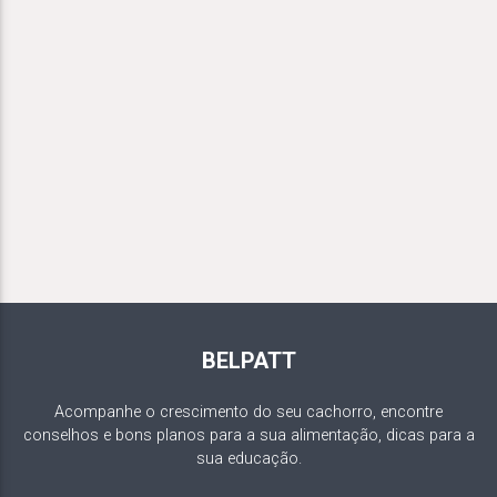
BELPATT
Acompanhe o crescimento do seu cachorro, encontre
conselhos e bons planos para a sua alimentação, dicas para a
sua educação.