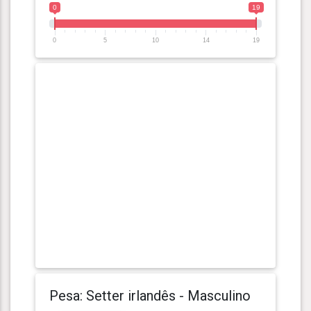
0
19
0
5
10
14
19
Pesa: Setter irlandês - Masculino