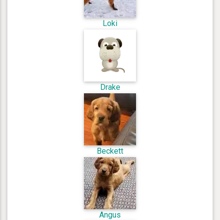
Loki
Drake
Beckett
Angus