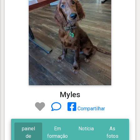
Myles
Compartilhar
painel
Em
Notícia
As
de
formação
fotos