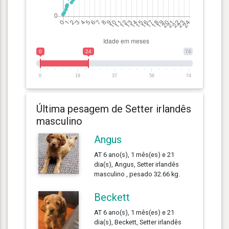
0
24
74
0
19
37
56
74
Última pesagem de Setter irlandês
masculino
Angus
AT 6 ano(s), 1 mês(es) e 21
dia(s), Angus, Setter irlandês
masculino , pesado 32.66 kg.
Beckett
AT 6 ano(s), 1 mês(es) e 21
dia(s), Beckett, Setter irlandês