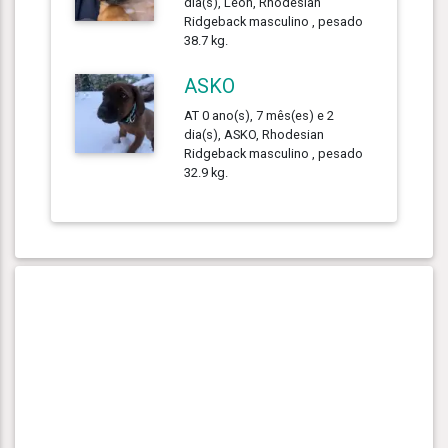
dia(s), Léon, Rhodesian
Ridgeback masculino , pesado
38.7 kg.
ASKO
AT 0 ano(s), 7 mês(es) e 2
dia(s), ASKO, Rhodesian
Ridgeback masculino , pesado
32.9 kg.