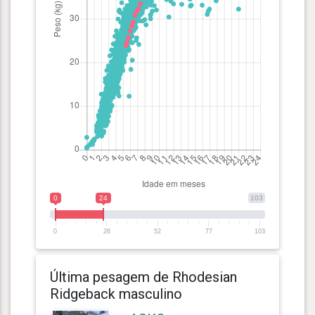
0
24
103
0
26
52
77
103
Última pesagem de Rhodesian
Ridgeback masculino