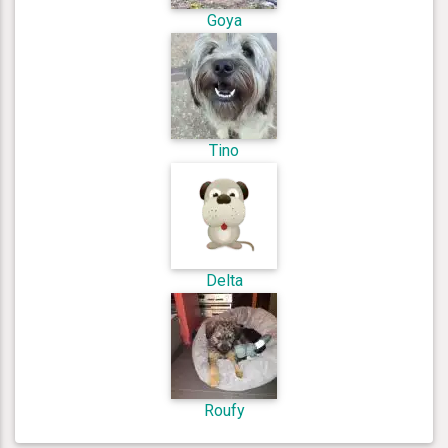
Goya
Tino
Delta
Roufy