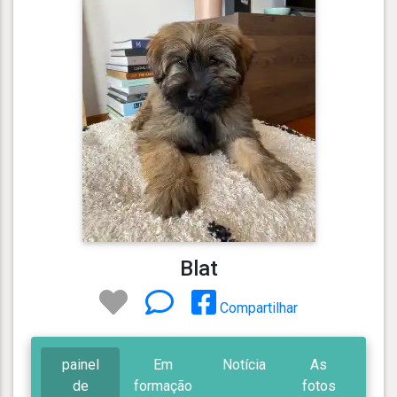
Blat
Compartilhar
painel
Em
Notícia
As
de
formação
fotos