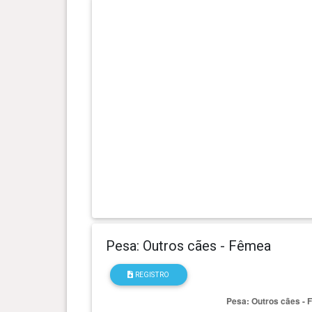
0 ano(s), 7 mês(es) e 11 dia(s)
19.6 kg
0 ano(s), 7 mês(es) e 2 dia(s)
18.35
kg
0 ano(s), 6 mês(es) e 30 dia(s)
18.45
kg
0 ano(s), 6 mês(es) e 26 dia(s)
17.7 kg
0 ano(s), 6 mês(es) e 18 dia(s)
16.9 kg
0 ano(s), 6 mês(es) e 11 dia(s)
15.65
Pesa: Outros cães - Fêmea
kg
REGISTRO
0 ano(s), 6 mês(es) e 4 dia(s)
14.7 kg