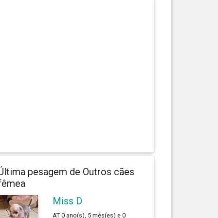
Última pesagem de Outros cães
fêmea
Miss D
AT 0 ano(s), 5 mês(es) e 0