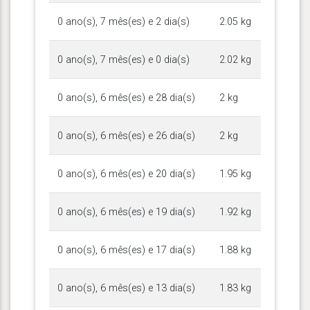
0 ano(s), 7 mês(es) e 2 dia(s)
2.05 kg
0 ano(s), 7 mês(es) e 0 dia(s)
2.02 kg
0 ano(s), 6 mês(es) e 28 dia(s)
2 kg
0 ano(s), 6 mês(es) e 26 dia(s)
2 kg
0 ano(s), 6 mês(es) e 20 dia(s)
1.95 kg
0 ano(s), 6 mês(es) e 19 dia(s)
1.92 kg
0 ano(s), 6 mês(es) e 17 dia(s)
1.88 kg
0 ano(s), 6 mês(es) e 13 dia(s)
1.83 kg