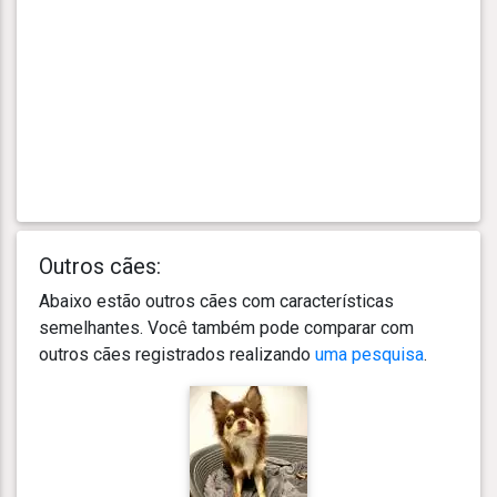
Outros cães:
Abaixo estão outros cães com características
semelhantes. Você também pode comparar com
outros cães registrados realizando
uma pesquisa
.