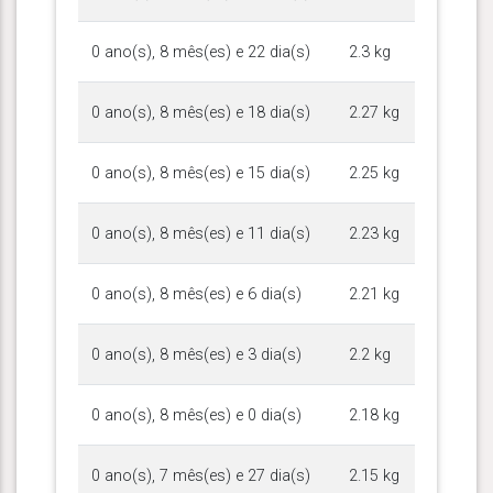
0 ano(s), 8 mês(es) e 22 dia(s)
2.3 kg
0 ano(s), 8 mês(es) e 18 dia(s)
2.27 kg
0 ano(s), 8 mês(es) e 15 dia(s)
2.25 kg
0 ano(s), 8 mês(es) e 11 dia(s)
2.23 kg
0 ano(s), 8 mês(es) e 6 dia(s)
2.21 kg
0 ano(s), 8 mês(es) e 3 dia(s)
2.2 kg
0 ano(s), 8 mês(es) e 0 dia(s)
2.18 kg
0 ano(s), 7 mês(es) e 27 dia(s)
2.15 kg