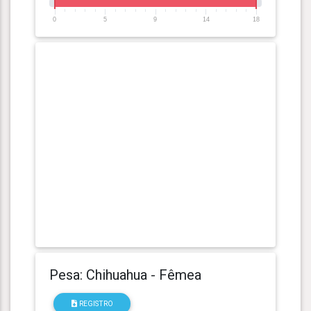
0
5
9
14
18
Pesa: Chihuahua - Fêmea
REGISTRO