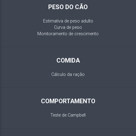
PESO DO CÃO
Estimativa de peso adulto
Curva de peso
Monitoramento de crescimento
COMIDA
Cálculo da ração
COMPORTAMENTO
Teste de Campbell