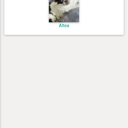
Altea