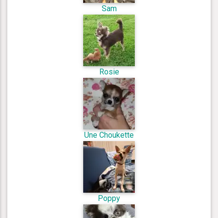
Sam
Rosie
Une Choukette
Poppy