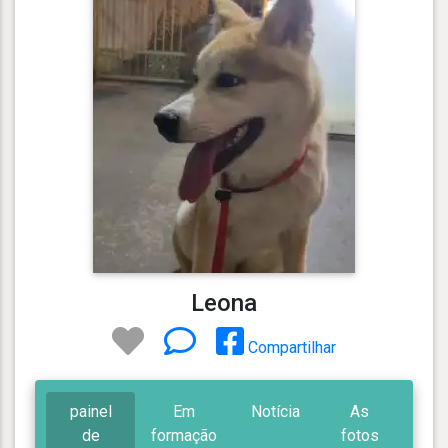
Leona
Compartilhar
painel
Em
Notícia
As
de
formação
fotos