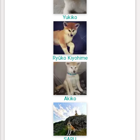
Yukiko
Ryūko Kiyohime
Akiko
SARU