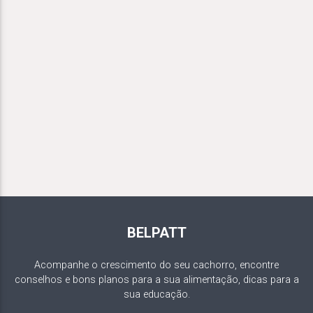
BELPATT
Acompanhe o crescimento do seu cachorro, encontre
conselhos e bons planos para a sua alimentação, dicas para a
sua educação.