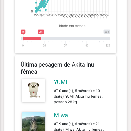
0
24
115
0
29
57
86
115
Última pesagem de Akita Inu
fêmea
YUMI
AT 0 ano(s), 5 mês(es) e 10
dia(s), YUMI, Akita Inu fêmea ,
pesado 28 kg.
Miwa
AT 9 ano(s), 6 mês(es) e 21
dia(s), Miwa, Akita Inu fêmea ,