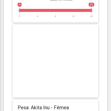
0
16
0
4
8
12
16
Pesa: Akita Inu - Fêmea