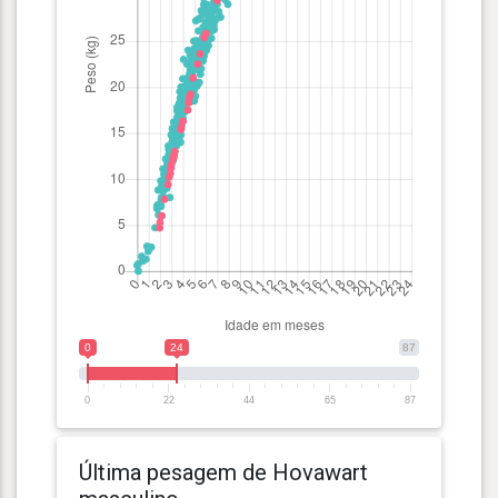
0
24
87
0
22
44
65
87
Última pesagem de Hovawart