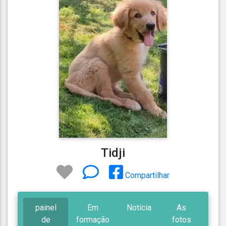
Tidji
Compartilhar
painel
Em
Notícia
As
de
formação
fotos