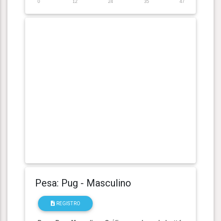
0
12
24
35
47
Pesa: Pug - Masculino
REGISTRO