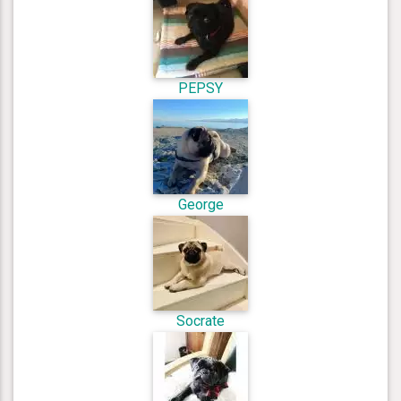
PEPSY
George
Socrate