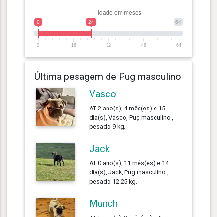
0
24
64
0
16
32
48
64
Última pesagem de Pug masculino
Vasco
AT 2 ano(s), 4 mês(es) e 15
dia(s), Vasco, Pug masculino ,
pesado 9 kg.
Jack
AT 0 ano(s), 11 mês(es) e 14
dia(s), Jack, Pug masculino ,
pesado 12.25 kg.
Munch