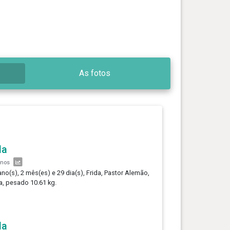
As fotos
da
anos
ano(s), 2 mês(es) e 29 dia(s), Frida, Pastor Alemão,
, pesado 10.61 kg.
da