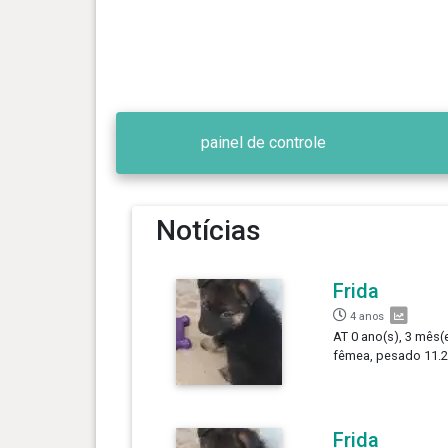
painel de controle
Notícias
Frida
4 anos
AT 0 ano(s), 3 mês(e
fêmea, pesado 11.2
Frida