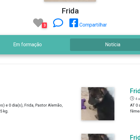
Frida
Compartilhar
3
Em formação
Notícia
Fri
4 
s) e 0 dia(s), Frida, Pastor Alemão,
AT 0 
5 kg.
fêmea
Fri