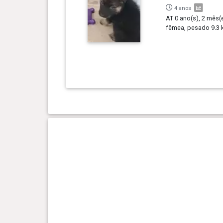
4 anos
AT 0 ano(s), 2 mês(e
fêmea, pesado 9.3 