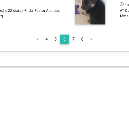
4 
s) e 22 dia(s), Frida, Pastor Alemão,
AT 0 
kg.
fêmea
Previous
Next
«
4
5
6
7
8
»