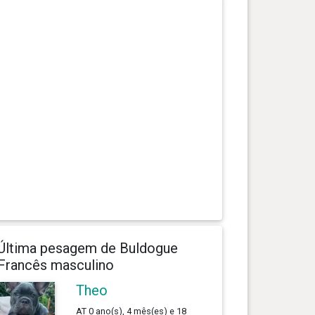
Última pesagem de Buldogue
Francês masculino
Theo
AT 0 ano(s), 4 mês(es) e 18