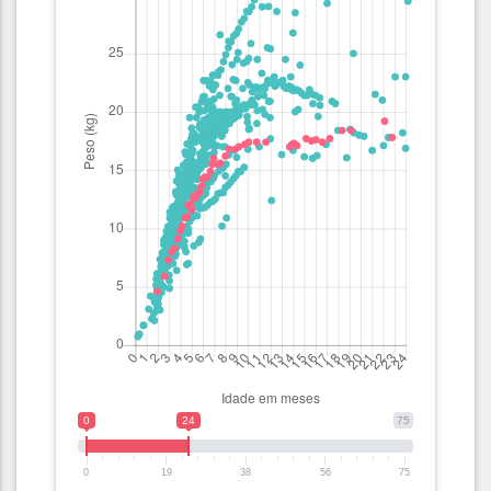
0
24
75
0
19
38
56
75