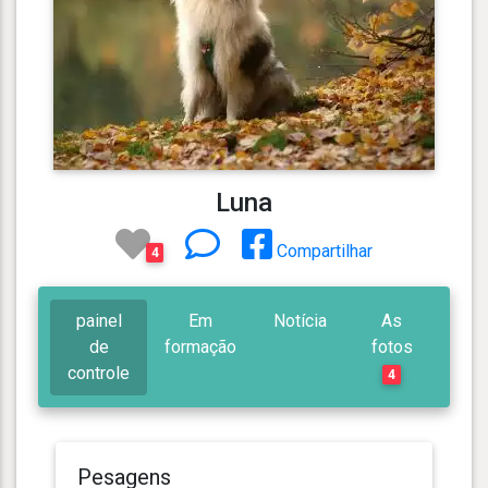
Luna
Compartilhar
4
painel
Em
Notícia
As
de
formação
fotos
controle
4
Pesagens