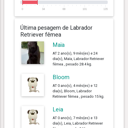
0
34
68
101
135
Última pesagem de Labrador
Retriever fêmea
Maïa
AT 2 ano(s), 9 mês(es) e 24
dia(s), Maïa, Labrador Retriever
fêmea , pesado 28.4 kg.
Bloom
AT 0 ano(s), 4 mês(es) e 12
dia(s), Bloom, Labrador
Retriever fêmea , pesado 15 kg.
Leia
AT 0 ano(s), 7 mês(es) e 13
dia(s), Leia, Labrador Retriever