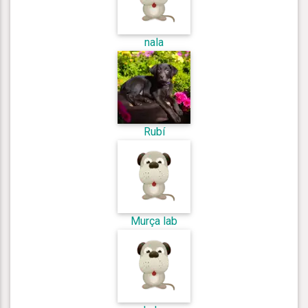
nala
Rubí
Murça lab