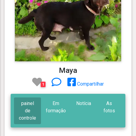
Maya
Compartilhar
1
painel
Em
Notícia
As
de
formação
fotos
controle