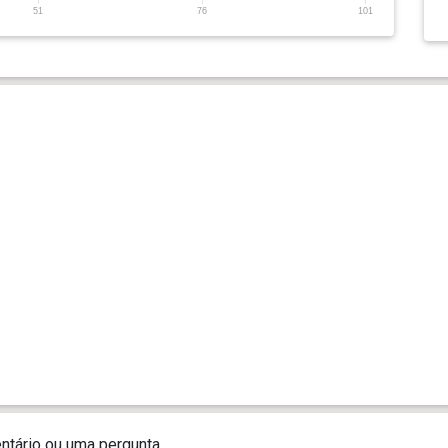
51
76
101
tário ou uma pergunta.