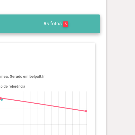
As fotos
5