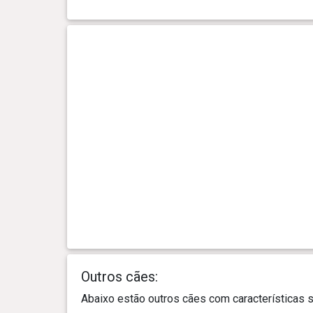
dia(s)
0 ano(s), 3 mês(es) e 12
19.5 kg
dia(s)
0 ano(s), 3 mês(es) e 9 dia(s)
18.7 kg
0 ano(s), 3 mês(es) e 6 dia(s)
17.8 kg
0 ano(s), 3 mês(es) e 3 dia(s)
17.3 kg
0 ano(s), 3 mês(es) e 0 dia(s)
16.7 kg
0 ano(s), 2 mês(es) e 28
15.7 kg
dia(s)
Outros cães:
Abaixo estão outros cães com características
0 ano(s), 2 mês(es) e 25
14.9 kg