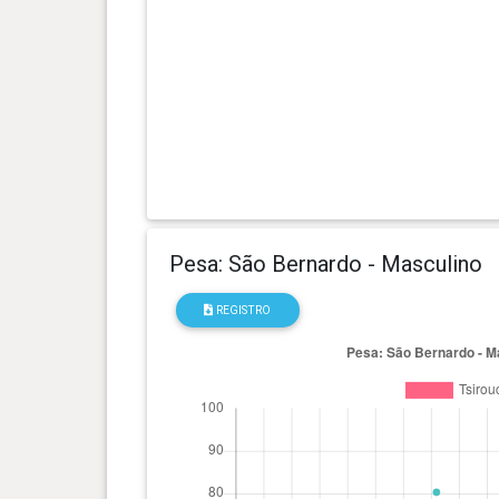
0 ano(s), 5 mês(es) e 16
35.6 kg
dia(s)
0 ano(s), 5 mês(es) e 8 dia(s)
33.8 kg
0 ano(s), 5 mês(es) e 5 dia(s)
33.2 kg
0 ano(s), 5 mês(es) e 2 dia(s)
32.4 kg
Pesa: São Bernardo - Masculino
0 ano(s), 4 mês(es) e 30
31.7 kg
REGISTRO
dia(s)
0 ano(s), 4 mês(es) e 27
31.2 kg
dia(s)
0 ano(s), 4 mês(es) e 24
30.3 kg
dia(s)