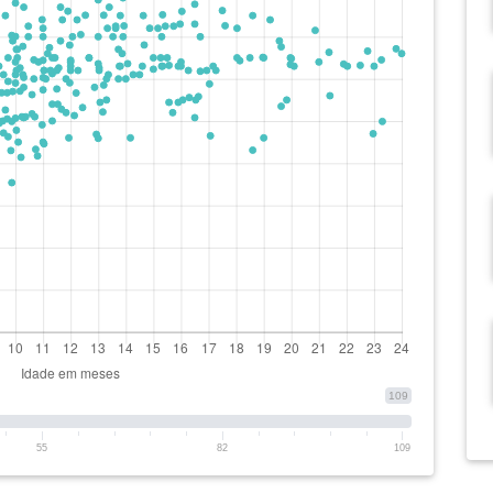
109
55
82
109