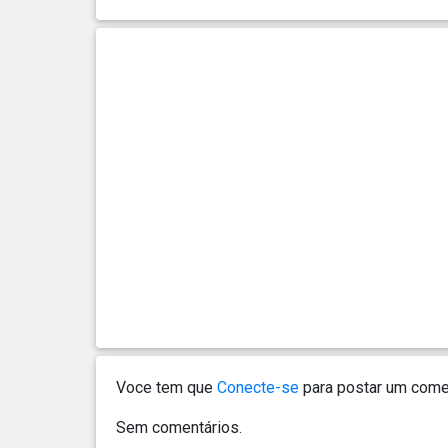
0 ano(s), 4 mês(es) e 3 dia(s)
25.6 kg
0 ano(s), 4 mês(es) e 0 dia(s)
24.7 kg
0 ano(s), 3 mês(es) e 28
23.9 kg
dia(s)
0 ano(s), 3 mês(es) e 25
23.1 kg
dia(s)
0 ano(s), 3 mês(es) e 22
22.2 kg
dia(s)
0 ano(s), 3 mês(es) e 18
21.4 kg
dia(s)
Voce tem que
Conecte-se
para postar um comen
Sem comentários.
0 ano(s), 3 mês(es) e 15
20.4 kg