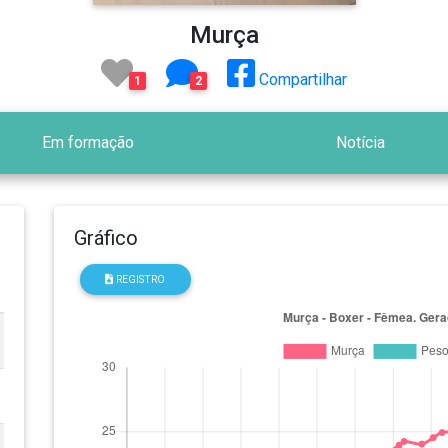
Murça
Compartilhar
1
2
Em formação
Notícia
Gráfico
REGISTRO