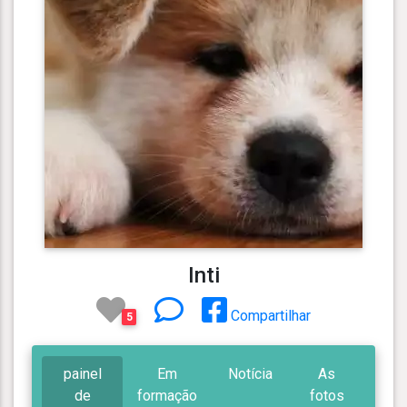
Inti
Compartilhar
5
painel
Em
Notícia
As
de
formação
fotos