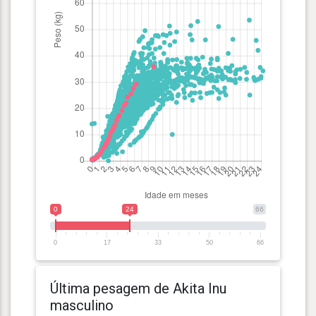
0
24
66
0
17
33
50
66
Última pesagem de Akita Inu
masculino